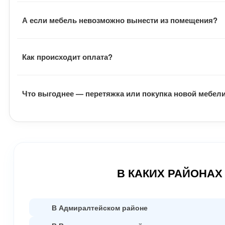
Наши сотрудники выполняют все виды работ по ремонту 
А если мебель невозможно вынести из помещения?
обивку можно оставить прежней. Всю необходимую инфо
Если мебель невозможно вынести из помещения, работы
Как происходит оплата?
После подписания документов, заказчик вносит предопл
Что выгоднее — перетяжка или покупка новой мебел
работы заказчик оплачивает оставшуюся часть денег.
Замена обивки и наполнителя выходят гораздо дешевле
качественно.
В КАКИХ РАЙОНАХ
В Адмиралтейском районе