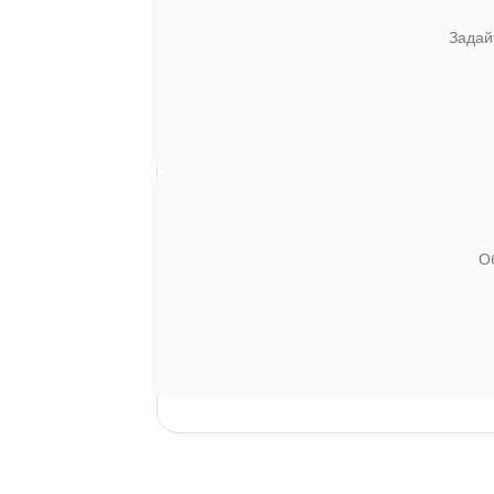
Задай
О