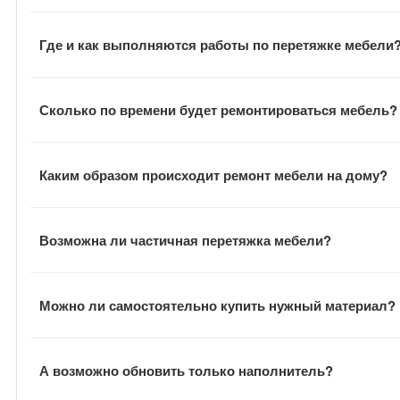
В договоре указан гарантийный срок на выполненные ра
Где и как выполняются работы по перетяжке мебели
В большинстве случаев наши сотрудники выполняют всю
Сколько по времени будет ремонтироваться мебель?
заказчик всегда может наблюдать за процессом. В отде
В среднем заказ выполняется в течение двух недель с 
Каким образом происходит ремонт мебели на дому?
оговаривается отдельно.
После подписания документов, заказчик договаривается
Возможна ли частичная перетяжка мебели?
обивку и отвозит ее в цех. Там на ее основе шьются н
инструментами и расходными материалами.
В зависимости от пожеланий заказчика, мастера могут 
Можно ли самостоятельно купить нужный материал?
Заказчик может при желании самостоятельно купить не
А возможно обновить только наполнитель?
стоимость работ по-другому. Подборности можно уточни