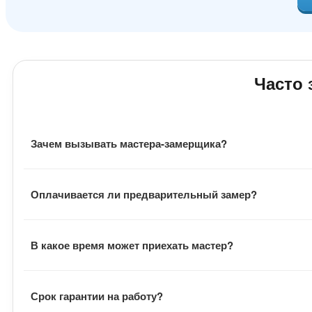
Часто
Зачем вызывать мастера-замерщика?
Замерщик оценивает фронт работ, подбирает материал,
Оплачивается ли предварительный замер?
материала, расходники и общую стоимость заказа.
Выезд мастера бесплатный. Также заказчику не нужно о
В какое время может приехать мастер?
Визит мастера всегда согласуется с заказчиком. Замер
Срок гарантии на работу?