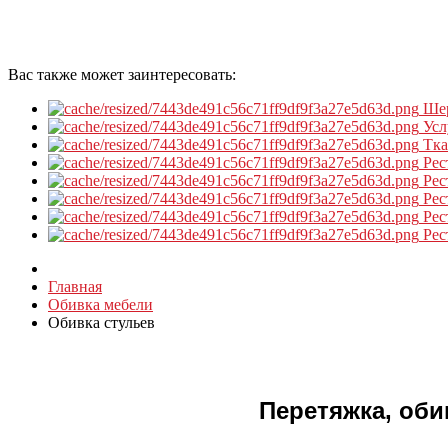
Вас также может заинтересовать:
Ше
Усл
Тк
Рес
Рес
Рес
Рес
Рес
Главная
Обивка мебели
Обивка стульев
Перетяжка, оби