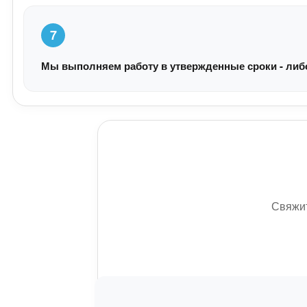
7
Мы выполняем работу в утвержденные сроки - либо 
Свяжит