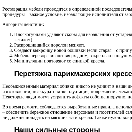
Реставрация мебели проводится в определенной последовательн
процедуры – важное условие, избавляющее исполнителя от забо
Алгоритм действий:
Плоскогубцами удаляют скобы для избавления от устаревш
лекалом).
Раскрошившийся поролон меняют.
Создают выкройку новой обшивки (если старая – с припус
Мебель переворачивают вверх дном, закрепляют новую м
Манипуляции повторяют со спинкой кресла.
Перетяжка парикмахерских крес
Необыкновенный материал обивки никого не удивит в наши дни
изготовлении, неаккуратная эксплуатация, повреждения меха
Некоторые люди могут устранить дефекты собственноручно, н
Во время ремонта соблюдаются выработанные правила использо
– обеспечить бережное отношение персонала и посетителей са
не должны попадать на мягкие части кресла. Также нужно вовр
Наши сильные стороны