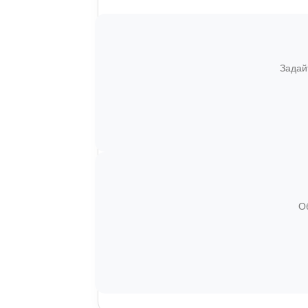
Задай
О