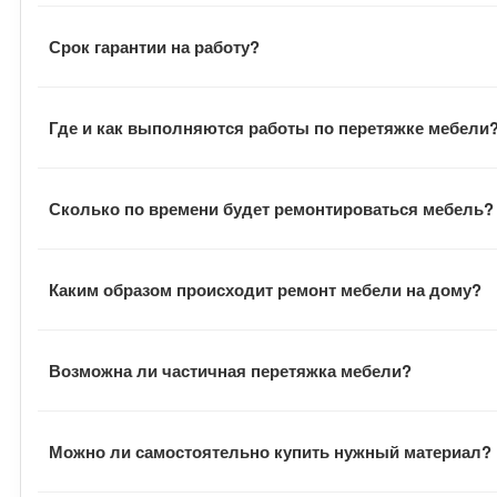
Визит мастера всегда согласуется с заказчиком. Замер
Срок гарантии на работу?
В договоре указан гарантийный срок на выполненные ра
Где и как выполняются работы по перетяжке мебели
В большинстве случаев наши сотрудники выполняют всю
Сколько по времени будет ремонтироваться мебель?
заказчик всегда может наблюдать за процессом. В отде
В среднем заказ выполняется в течение двух недель с 
Каким образом происходит ремонт мебели на дому?
оговаривается отдельно.
После подписания документов, заказчик договаривается
Возможна ли частичная перетяжка мебели?
обивку и отвозит ее в цех. Там на ее основе шьются н
инструментами и расходными материалами.
В зависимости от пожеланий заказчика, мастера могут 
Можно ли самостоятельно купить нужный материал?