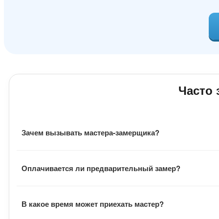
Часто
Зачем вызывать мастера-замерщика?
Замерщик оценивает фронт работ, подбирает материал,
Оплачивается ли предварительный замер?
материала, расходники и общую стоимость заказа.
Выезд мастера бесплатный. Также заказчику не нужно о
В какое время может приехать мастер?