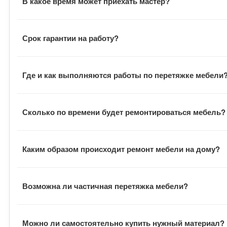
В какое время может приехать мастер?
Визит мастера всегда согласуется с заказчиком. Замер
Срок гарантии на работу?
В договоре указан гарантийный срок на выполненные ра
Где и как выполняются работы по перетяжке мебели
В большинстве случаев наши сотрудники выполняют всю
Сколько по времени будет ремонтироваться мебель?
заказчик всегда может наблюдать за процессом. В отде
В среднем заказ выполняется в течение двух недель с 
Каким образом происходит ремонт мебели на дому?
оговаривается отдельно.
После подписания документов, заказчик договаривается
Возможна ли частичная перетяжка мебели?
обивку и отвозит ее в цех. Там на ее основе шьются н
инструментами и расходными материалами.
В зависимости от пожеланий заказчика, мастера могут 
Можно ли самостоятельно купить нужный материал?