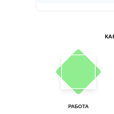
КА
РАБОТА