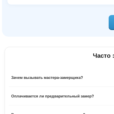
Часто
Зачем вызывать мастера-замерщика?
Замерщик оценивает фронт работ, подбирает материал,
Оплачивается ли предварительный замер?
материала, расходники и общую стоимость заказа.
Выезд мастера бесплатный. Также заказчику не нужно о