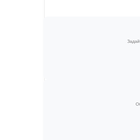
Задай
О