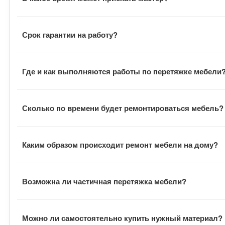
Визит мастера всегда согласуется с заказчиком. Замер
Срок гарантии на работу?
В договоре указан гарантийный срок на выполненные ра
Где и как выполняются работы по перетяжке мебели
В большинстве случаев наши сотрудники выполняют всю
Сколько по времени будет ремонтироваться мебель?
заказчик всегда может наблюдать за процессом. В отде
В среднем заказ выполняется в течение двух недель с 
Каким образом происходит ремонт мебели на дому?
оговаривается отдельно.
После подписания документов, заказчик договаривается
Возможна ли частичная перетяжка мебели?
обивку и отвозит ее в цех. Там на ее основе шьются н
инструментами и расходными материалами.
В зависимости от пожеланий заказчика, мастера могут 
Можно ли самостоятельно купить нужный материал?