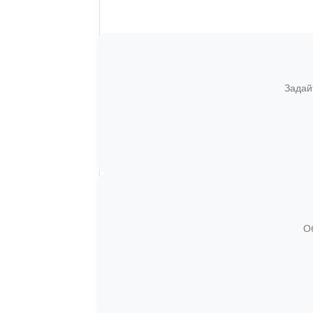
Задай
О