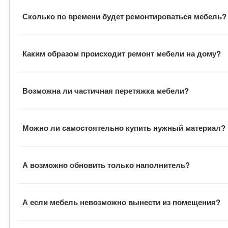
В большинстве случаев наши сотрудники выполняют всю
Сколько по времени будет ремонтироваться мебель?
заказчик всегда может наблюдать за процессом. В отде
В среднем заказ выполняется в течение двух недель с 
Каким образом происходит ремонт мебели на дому?
оговаривается отдельно.
После подписания документов, заказчик договаривается
Возможна ли частичная перетяжка мебели?
обивку и отвозит ее в цех. Там на ее основе шьются н
инструментами и расходными материалами.
В зависимости от пожеланий заказчика, мастера могут 
Можно ли самостоятельно купить нужный материал?
Заказчик может при желании самостоятельно купить не
А возможно обновить только наполнитель?
стоимость работ по-другому. Подборности можно уточни
Наши сотрудники выполняют все виды работ по ремонту 
А если мебель невозможно вынести из помещения?
обивку можно оставить прежней. Всю необходимую инфо