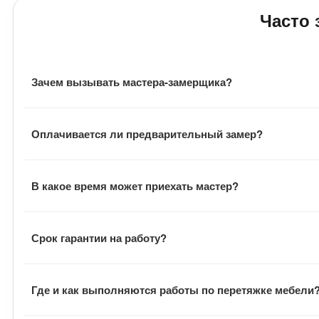
Часто
Зачем вызывать мастера-замерщика?
Замерщик оценивает фронт работ, подбирает материал,
Оплачивается ли предварительный замер?
материала, расходники и общую стоимость заказа.
Выезд мастера бесплатный. Также заказчику не нужно о
В какое время может приехать мастер?
Визит мастера всегда согласуется с заказчиком. Замер
Срок гарантии на работу?
В договоре указан гарантийный срок на выполненные ра
Где и как выполняются работы по перетяжке мебели