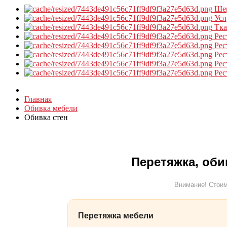
Ше
Усл
Тк
Рес
Рес
Рес
Рес
Рес
Главная
Обивка мебели
Обивка стен
Перетяжка, оби
Внимание! Стоим
Перетяжка мебели