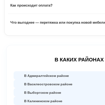
Если мебель невозможно вынести из помещения, работы
Как происходит оплата?
После подписания документов, заказчик вносит предопл
Что выгоднее — перетяжка или покупка новой мебел
работы заказчик оплачивает оставшуюся часть денег.
Замена обивки и наполнителя выходят гораздо дешевле
качественно.
В КАКИХ РАЙОНАХ
В Адмиралтейском районе
В Василеостровском районе
В Выборгском районе
В Калининском районе