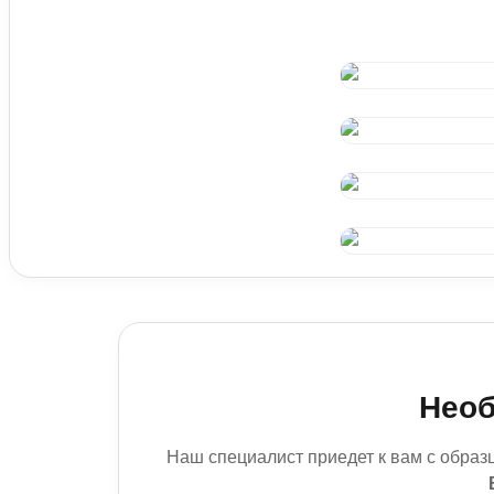
Обивка дверей / Панели
Перетяжка парикмахерского кресла
Необ
Наш специалист приедет к вам с образ