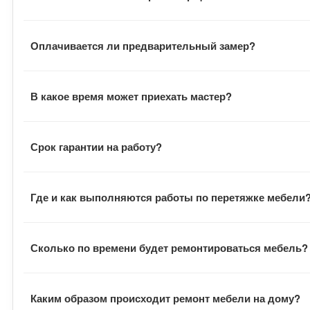
Замерщик оценивает фронт работ, подбирает материал,
Оплачивается ли предварительный замер?
материала, расходники и общую стоимость заказа.
Выезд мастера бесплатный. Также заказчику не нужно о
В какое время может приехать мастер?
Визит мастера всегда согласуется с заказчиком. Замер
Срок гарантии на работу?
В договоре указан гарантийный срок на выполненные ра
Где и как выполняются работы по перетяжке мебели
В большинстве случаев наши сотрудники выполняют всю
Сколько по времени будет ремонтироваться мебель?
заказчик всегда может наблюдать за процессом. В отде
В среднем заказ выполняется в течение двух недель с 
Каким образом происходит ремонт мебели на дому?