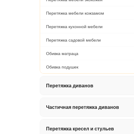
Перетяжка мебели кожзамом
Перетяжка кухонной мебели
Перетяжка садовой мебели
Обивка матраца
Обивка подушек
Перетяжка диванов
Перетяжка дивана-книжки
Частичная перетяжка диванов
Перетяжка дивана-еврокнижки / Тахты
Обивка подлокотников (за пару)
Перетяжка кресел и стульев
Перетяжка двухместного дивана