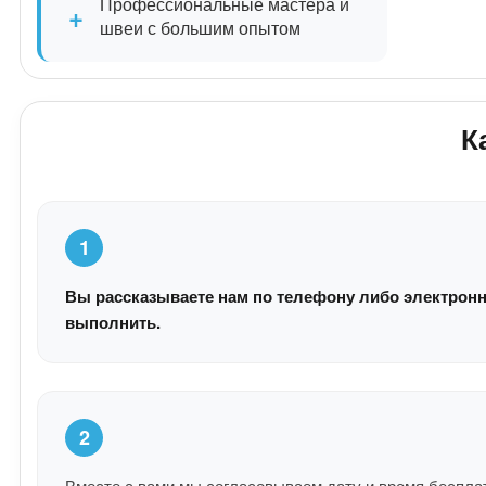
Профессиональные мастера и
+
швеи с большим опытом
К
1
Вы рассказываете нам по телефону либо электронн
выполнить.
2
Вместе с вами мы согласовываем дату и время беспла