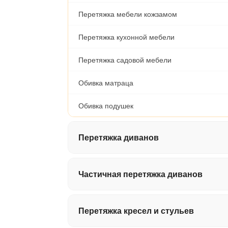
Перетяжка мебели кожзамом
Перетяжка кухонной мебели
Перетяжка садовой мебели
Обивка матраца
Обивка подушек
Перетяжка диванов
Перетяжка дивана-книжки
Частичная перетяжка диванов
Перетяжка дивана-еврокнижки / Тахты
Обивка подлокотников (за пару)
Перетяжка кресел и стульев
Перетяжка двухместного дивана
Обивка спинки дивана