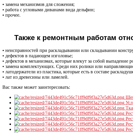
• замена механизмов для сложения;
• работа с угловыми диванами вида дельфин;
• прочее.
Также к ремонтным работам отн
• неисправностей при раскладывании или складывании констр
• дефектов в падающем изголовье;
• дефектов в механизмах, которые влекут за собой выпадение р
• замена комплектующих. Среди них ролики или направляющи
• латодержатели из пластика, которые есть в составе раскладуш
• лат из древесины или ламелей.
Вас также может заинтересовать:
Ше
Усл
Тк
Рес
Рес
Рес
Рес