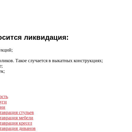
осится ликвидация:
укций;
оликов. Такое случается в выкатных конструкциях;
е;
ек;
рсть
уги
ани
таврация стульев
таврация мебели
таврация кресел
таврация диванов