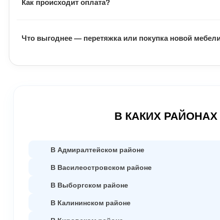
Как происходит оплата?
После подписания документов, заказчик вносит предопл
Что выгоднее — перетяжка или покупка новой мебел
работы заказчик оплачивает оставшуюся часть денег.
Замена обивки и наполнителя выходят гораздо дешевле
качественно.
В КАКИХ РАЙОНАХ
В Адмиралтейском районе
В Василеостровском районе
В Выборгском районе
В Калининском районе
В Кировском районе