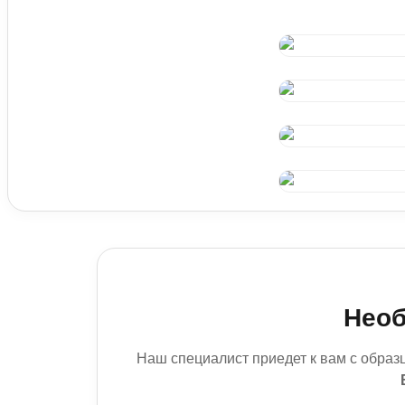
Перетяжка парикмахерского кресла
Необ
Наш специалист приедет к вам с образ