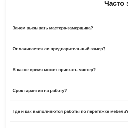
Часто
Зачем вызывать мастера-замерщика?
Замерщик оценивает фронт работ, подбирает материал,
Оплачивается ли предварительный замер?
материала, расходники и общую стоимость заказа.
Выезд мастера бесплатный. Также заказчику не нужно о
В какое время может приехать мастер?
Визит мастера всегда согласуется с заказчиком. Замер
Срок гарантии на работу?
В договоре указан гарантийный срок на выполненные ра
Где и как выполняются работы по перетяжке мебели