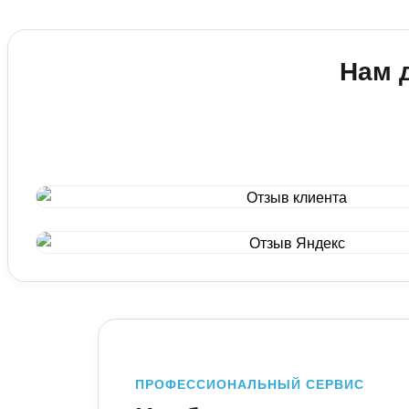
Перетяжка двуспальной кровати
Перетяжка дивана + 2 кресла
Перетяжка компьютерного кресла
Замена механизмов / лат
Перетяжка прикроватной тумбочки
Перетяжка П-образного дивана
Перетяжка офисного кресла
Нам 
Ремонт каркаса
Перетяжка кухонного уголка
Перетяжка кресла-кровати
Реставрация мебели
Обивка дверей / Панели
Перетяжка парикмахерского кресла
ПРОФЕССИОНАЛЬНЫЙ СЕРВИС