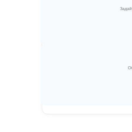
Задай
О