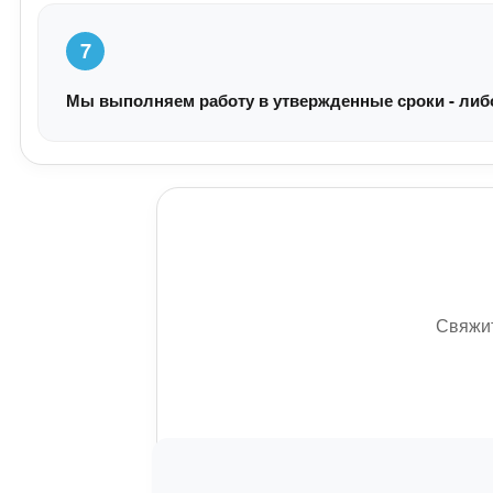
7
Мы выполняем работу в утвержденные сроки - либо 
Свяжит