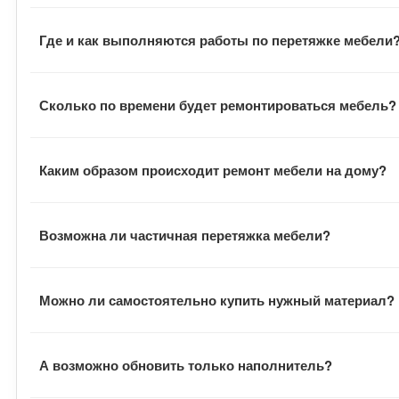
В договоре указан гарантийный срок на выполненные ра
Где и как выполняются работы по перетяжке мебели
В большинстве случаев наши сотрудники выполняют всю
Сколько по времени будет ремонтироваться мебель?
заказчик всегда может наблюдать за процессом. В отде
В среднем заказ выполняется в течение двух недель с 
Каким образом происходит ремонт мебели на дому?
оговаривается отдельно.
После подписания документов, заказчик договаривается
Возможна ли частичная перетяжка мебели?
обивку и отвозит ее в цех. Там на ее основе шьются н
инструментами и расходными материалами.
В зависимости от пожеланий заказчика, мастера могут 
Можно ли самостоятельно купить нужный материал?
Заказчик может при желании самостоятельно купить не
А возможно обновить только наполнитель?
стоимость работ по-другому. Подборности можно уточни