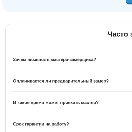
Часто
Зачем вызывать мастера-замерщика?
Замерщик оценивает фронт работ, подбирает материал,
Оплачивается ли предварительный замер?
материала, расходники и общую стоимость заказа.
Выезд мастера бесплатный. Также заказчику не нужно о
В какое время может приехать мастер?
Визит мастера всегда согласуется с заказчиком. Замер
Срок гарантии на работу?