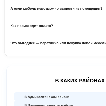
Наши сотрудники выполняют все виды работ по ремонту 
А если мебель невозможно вынести из помещения?
обивку можно оставить прежней. Всю необходимую инфо
Если мебель невозможно вынести из помещения, работы
Как происходит оплата?
После подписания документов, заказчик вносит предопл
Что выгоднее — перетяжка или покупка новой мебел
работы заказчик оплачивает оставшуюся часть денег.
Замена обивки и наполнителя выходят гораздо дешевле
качественно.
В КАКИХ РАЙОНАХ
В Адмиралтейском районе
В Василеостровском районе