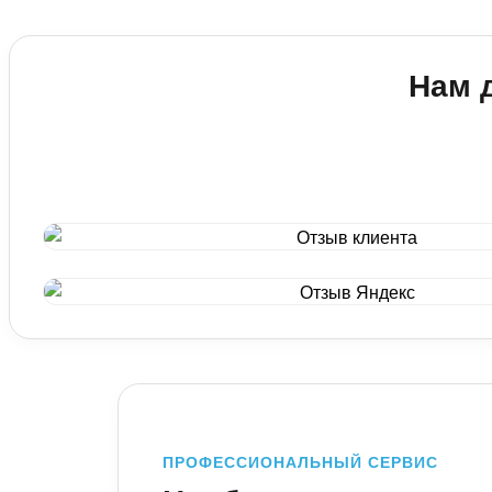
Перетяжка двуспальной кровати
Перетяжка дивана + 2 кресла
Перетяжка компьютерного кресла
Замена механизмов / лат
Перетяжка прикроватной тумбочки
Перетяжка П-образного дивана
Перетяжка офисного кресла
Нам 
Ремонт каркаса
Перетяжка кухонного уголка
Перетяжка кресла-кровати
Реставрация мебели
Обивка дверей / Панели
Перетяжка парикмахерского кресла
ПРОФЕССИОНАЛЬНЫЙ СЕРВИС